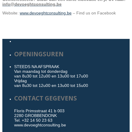
info
@
devoeghtconsulting.be
Website:
www.devoeghtconsulting.be
– Find us on Facebook
OPENINGSUREN
STEEDS NA AFSPRAAK
Van maandag tot donderdag
van 8u30 tot 12u00 en 13u00 tot 17u00
Vrijdag
van 8u30 tot 12u00 en 13u00 tot 15u00
CONTACT GEGEVENS
Floris Primsstraat 41 b 003
2280 GROBBENDONK
Tel. +32 14 50 23 63
www.devoeghtconsulting.be
info@devoeghtconsulting.be