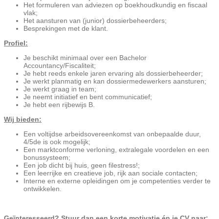
Het formuleren van adviezen op boekhoudkundig en fiscaal
vlak;
Het aansturen van (junior) dossierbeheerders;
Besprekingen met de klant.
Profiel:
Je beschikt minimaal over een Bachelor
Accountancy/Fiscaliteit;
Je hebt reeds enkele jaren ervaring als dossierbeheerder;
Je werkt planmatig en kan dossiermedewerkers aansturen;
Je werkt graag in team;
Je neemt initiatief en bent communicatief;
Je hebt een rijbewijs B.
Wij bieden:
Een voltijdse arbeidsovereenkomst van onbepaalde duur,
4/5de is ook mogelijk;
Een marktconforme verloning, extralegale voordelen en een
bonussysteem;
Een job dicht bij huis, geen filestress!;
Een leerrijke en creatieve job, rijk aan sociale contacten;
Interne en externe opleidingen om je competenties verder te
ontwikkelen.
Geïnteresseerd? Stuur dan een korte motivatie én je CV naar: