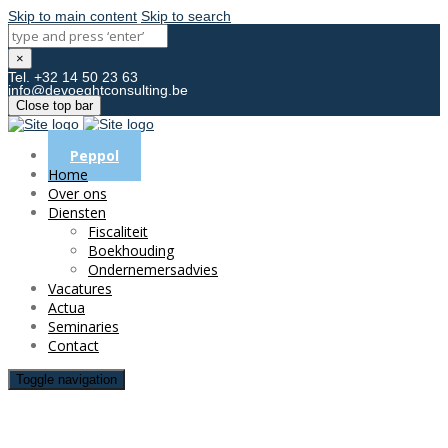
Skip to main content
Skip to search
×
Tel. +32 14 50 23 63
info@devoeghtconsulting.be
Close top bar
Peppol
Home
Over ons
Diensten
Fiscaliteit
Boekhouding
Ondernemersadvies
Vacatures
Actua
Seminaries
Contact
Toggle navigation
Boekhouder gezocht Lille